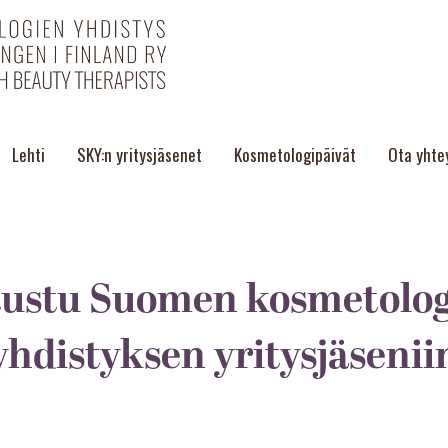
Lehti
SKY:n yritysjäsenet
Kosmetologipäivät
Ota yhte
ustu Suomen kosmetolo
yhdistyksen yritysjäsenii