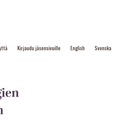
yttä
Kirjaudu jäsensivuille
English
Svenska
gien
n