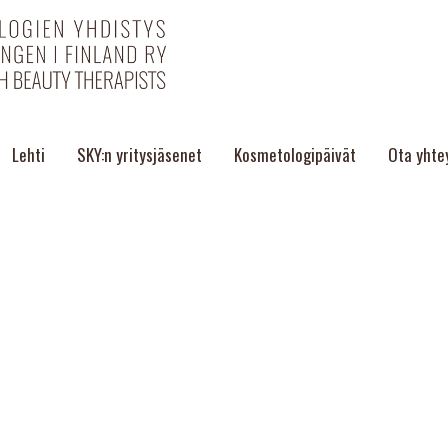
Lehti
SKY:n yritysjäsenet
Kosmetologipäivät
Ota yhte