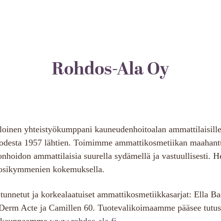
Rohdos-Ala Oy
iloinen yhteistyökumppani kauneudenhoitoalan ammattilaisil
uodesta 1957 lähtien. Toimimme ammattikosmetiikan maahant
honhoidon ammattilaisia suurella sydämellä ja vastuullisesti.
vuosikymmenien kokemuksella.
nnetut ja korkealaatuiset ammattikosmetiikkasarjat: Ella B
, Derm Acte ja Camillen 60. Tuotevalikoimaamme pääsee tutu
kkokauppaamme
www.rohdos-ala.fi
.