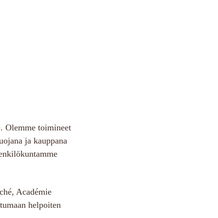
le. Olemme toimineet
uojana ja kauppana
 Henkilökuntamme
aché, Académie
stumaan helpoiten