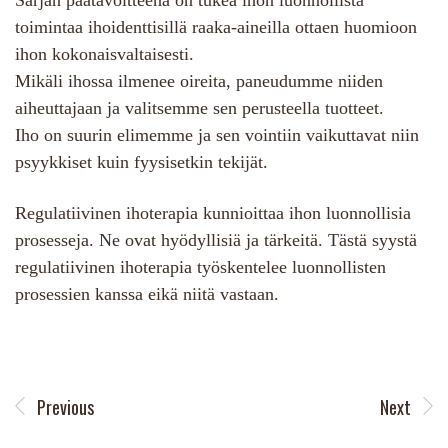
Sarjan päätavoitteena on tukea ihon luonnollista
toimintaa ihoidenttisillä raaka-aineilla ottaen huomioon
ihon kokonaisvaltaisesti.
Mikäli ihossa ilmenee oireita, paneudumme niiden
aiheuttajaan ja valitsemme sen perusteella tuotteet.
Iho on suurin elimemme ja sen vointiin vaikuttavat niin
psyykkiset kuin fyysisetkin tekijät.
Regulatiivinen ihoterapia kunnioittaa ihon luonnollisia
prosesseja. Ne ovat hyödyllisiä ja tärkeitä. Tästä syystä
regulatiivinen ihoterapia työskentelee luonnollisten
prosessien kanssa eikä niitä vastaan.
Previous
Next