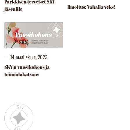
Parkkisen terveiset SKY-
Ilmoitus: Vahalla veks!
jäsenille
14 maaliskuun, 2023
SKY:n vuosikokous ja
toimialakatsaus