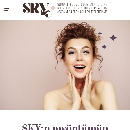
SKY:n myöntämän