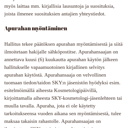
myös laittaa mm. kirjallisia lausuntoja ja suosituksia,
joista ilmenee suosituksien antajien yhteystiedot.
Apurahan myöntäminen
Hallitus tekee päätöksen apurahan myöntämisestä ja siitä
ilmoitetaan hakijalle sähköpostitse. Apurahansaajan on
annettava kuusi (6) kuukautta apurahan käytön jälkeen
hallitukselle vapaamuotoinen kirjallinen selvitys
apurahan käytöstä. Apurahansaaja on velvollinen
tuomaan tiedon/taidon SKY:n jäsenistön hyödyksi esim.
esitelmöimällä aiheesta Kosmetologipäivillä,
kirjoittamalla aiheesta SKY-kosmetologi-jäsenlehteen tai
muulla tavalla. Apuraha, jota ei ole käytetty
tarkoitukseensa vuoden aikana sen myöntämisestä, tulee
maksaa takaisin rahastolle. Apurahansaajan on