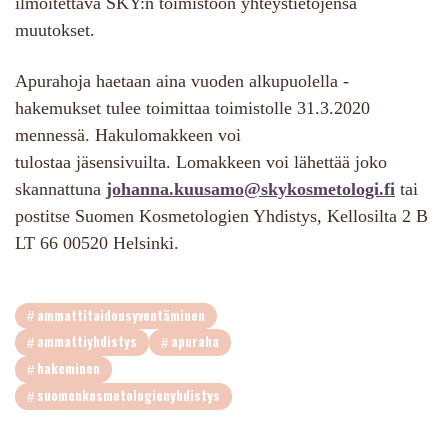
ilmoitettava SKY:n toimistoon yhteystietojensa
muutokset.
Apurahoja haetaan aina vuoden alkupuolella -
hakemukset tulee toimittaa toimistolle 31.3.2020
mennessä. Hakulomakkeen voi
tulostaa jäsensivuilta. Lomakkeen voi lähettää joko
skannattuna
johanna.kuusamo@skykosmetologi.fi
tai
postitse Suomen Kosmetologien Yhdistys, Kellosilta 2 B
LT 66 00520 Helsinki.
ammattitaidonsyventäminen
ammattiyhdistys
apuraha
hakeminen
suomenkosmetologienyhdistys