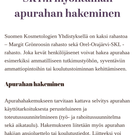
apurahan hakeminen
Suomen Kosmetologien Yhdistyksellä on kaksi rahastoa
– Margit Grönroosin rahasto sekä Orel-Orajärvi-SKL -
rahasto. Joka kevät henkilöjäsenet voivat hakea apurahaa
esimerkiksi ammatilliseen tutkimustyöhön, syventäviin
ammattiopintoihin tai koulutustoiminnan kehittämiseen.
Apurahan hakeminen
Apurahahakemukseen tarvitaan kattava selvitys apurahan
käyttötarkoituksesta perusteluineen ja
toteutussuunnitelmineen (työ- ja rahoitussuunnitelma
sekä aikataulu). Hakemukseen liitetään myös apurahan
hakijan ansioluettelo tai koulutustiedot. Liitteeksi voi