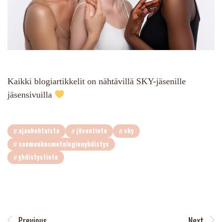
Kaikki blogiartikkelit on nähtävillä SKY-jäsenille
jäsensivuilla
ajankohtaista
jäsentieto
sky
suomenkosmetologienyhdistys
yhdistystieto
Previous
Next