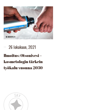
26 lokakuun, 2021
Ilmoitus: Otsonivesi –
kosmetologin tärkein
työkalu vuonna 2030