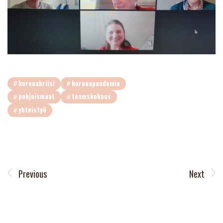
koronakriisi
koronapandemia
pohjoismaat
teamskokous
yhteistyö
Previous
Next