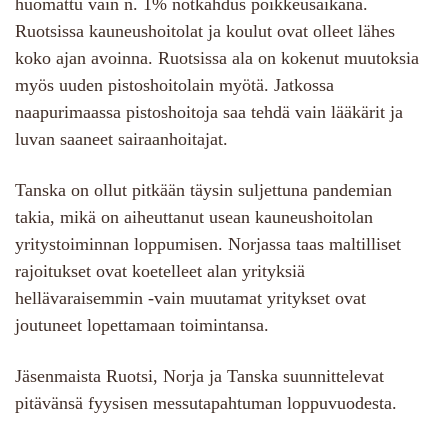
huomattu vain n. 1% notkahdus poikkeusaikana.
Ruotsissa kauneushoitolat ja koulut ovat olleet lähes
koko ajan avoinna. Ruotsissa ala on kokenut muutoksia
myös uuden pistoshoitolain myötä. Jatkossa
naapurimaassa pistoshoitoja saa tehdä vain lääkärit ja
luvan saaneet sairaanhoitajat.
Tanska on ollut pitkään täysin suljettuna pandemian
takia, mikä on aiheuttanut usean kauneushoitolan
yritystoiminnan loppumisen. Norjassa taas maltilliset
rajoitukset ovat koetelleet alan yrityksiä
hellävaraisemmin -vain muutamat yritykset ovat
joutuneet lopettamaan toimintansa.
Jäsenmaista Ruotsi, Norja ja Tanska suunnittelevat
pitävänsä fyysisen messutapahtuman loppuvuodesta.