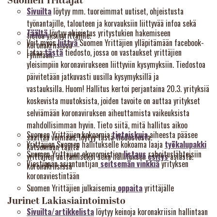
Suomen Yrittäjät
Sivuilta
löytyy mm. tuoreimmat uutiset, ohjeistusta
työnantajille, talouteen ja korvauksiin liittyvää infoa sekä
Täältä
löytyy ohjeistus yritystukien hakemiseen
tietoa yksinyrittäjille.
Voit myös
liittyä
Suomen Yrittäjien ylläpitämään facebook-
koronakriisissä
Lataa
tästä
tiedosto, jossa on vastaukset yrittäjien
ryhmään.
yleisimpiin koronavirukseen liittyviin kysymyksiin. Tiedostoa
päivitetään jatkuvasti uusilla kysymyksillä ja
vastauksilla. Huom! Hallitus kertoi perjantaina 20.3. yrityksiä
koskevista muutoksista, joiden tavoite on auttaa yritykset
selviämään koronaviruksen aiheuttamista vaikeuksista
mahdollisimman hyvin. Tieto siitä, mitä hallitus aikoo
Suomen Yrittäjien kokoamia
tietoiskuja
aiheesta pääsee
saattaa voimaan, löytyy tästä tiedostosta.
Yrittäjien Suomen hallitukselle kokoama laaja
työkalupakki
katsomaan täältä
Suomen Yrittäjien ekonomistien
listaus
rahoituslähteisiin
yrittäjien auttamiseksi sekä hallituksen
esitys
asiasta.
Viestinnän asiantuntijan
seitsemän vinkkiä
yrityksen
koronakriisissä
koronaviestintään
Suomen Yrittäjien julkaisemia
oppaita
yrittäjälle
Jurinet Lakiasiaintoimisto
Sivuilta/artikkelista
löytyy keinoja koronakriisin hallintaan