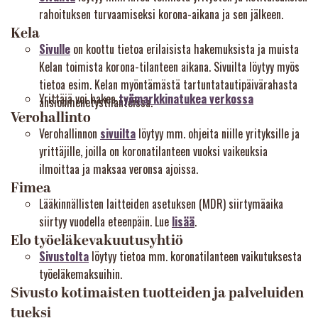
rahoituksen turvaamiseksi korona-aikana ja sen jälkeen.
Kela
Sivulle
on koottu tietoa erilaisista hakemuksista ja muista
Kelan toimista korona-tilanteen aikana. Sivuilta löytyy myös
tietoa esim. Kelan myöntämästä tartuntatautipäivärahasta
Yrittäjä voi hakea
työmarkkinatukea verkossa
ansionmenetystilanteissa.
Verohallinto
Verohallinnon
sivuilta
löytyy mm. ohjeita niille yrityksille ja
yrittäjille, joilla on koronatilanteen vuoksi vaikeuksia
ilmoittaa ja maksaa veronsa ajoissa.
Fimea
Lääkinnällisten laitteiden asetuksen (MDR) siirtymäaika
siirtyy vuodella eteenpäin. Lue
lisää
.
Elo työeläkevakuutusyhtiö
Sivustolta
löytyy tietoa mm. koronatilanteen vaikutuksesta
työeläkemaksuihin.
Sivusto kotimaisten tuotteiden ja palveluiden
tueksi