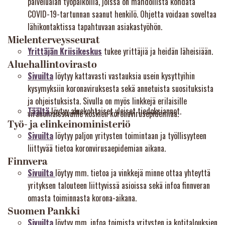
palvelualan työpaikoilla, joissa on mahdollista kohdata
COVID-19-tartunnan saanut henkilö. Ohjetta voidaan soveltaa
lähikontaktissa tapahtuvaan asiakastyöhön.
Mielenterveysseurat
Yrittäjän Kriisikeskus
tukee yrittäjiä ja heidän läheisiään.
Aluehallintovirasto
Sivuilta
löytyy kattavasti vastauksia usein kysyttyihin
kysymyksiin koronaviruksesta sekä annetuista suosituksista
ja ohjeistuksista. Sivulla on myös linkkejä erilaisille
Täältä
löytyy aluekohtaiset yleiset tiedoksiannot.
viranomaissivuille koskien koronavirusepidemiaa.
Työ- ja elinkeinoministeriö
Sivuilta
löytyy paljon yritysten toimintaan ja työllisyyteen
liittyvää tietoa koronvirusaepidemian aikana.
Finnvera
Sivuilta
löytyy mm. tietoa ja vinkkejä minne ottaa yhteyttä
yrityksen talouteen liittyvissä asioissa sekä infoa finnveran
omasta toiminnasta korona-aikana.
Suomen Pankki
Sivuilta
löytyy mm. infoa toimista yritysten ja kotitalouksien