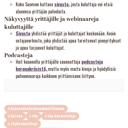
Koko Suomen kattava
sivusto,
josta kuluttaja voi etsiä
alueensa yrittäjän palveluita.
Näkyvyyttä yrittäjille ja webinaareja
kuluttajille
Sivusto
yhdistää yrittäjät ja kuluttajat keskenään. Avoin
ostajaverkosto, joka yhdistää apua tarvitsevat pienyritykset
ja apua tarjoavat kuluttajat.
Podcasteja
Voit kuunnella yrittäjälle suunnattuja
podcasteja
koronakriisistä,
mutta myös muita kivoja ja hyödyllisiä
puheenvuoroja kaikkeen yrittämiseen liittyen.
kauneudenhoidonammattilainen
korona
sky
sky-kosmetologi
skykosmetologi