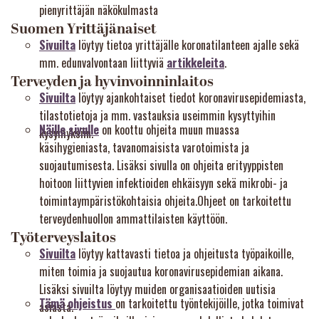
pienyrittäjän näkökulmasta
Suomen Yrittäjänaiset
Sivuilta
löytyy tietoa yrittäjälle koronatilanteen ajalle sekä
mm. edunvalvontaan liittyviä
artikkeleita
.
Terveyden ja hyvinvoinninlaitos
Sivuilta
löytyy ajankohtaiset tiedot koronavirusepidemiasta,
tilastotietoja ja mm. vastauksia useimmin kysyttyihin
Näille sivulle
on koottu ohjeita muun muassa
kysymyksiin.
käsihygieniasta, tavanomaisista varotoimista ja
suojautumisesta. Lisäksi sivulla on ohjeita erityyppisten
hoitoon liittyvien infektioiden ehkäisyyn sekä mikrobi- ja
toimintaympäristökohtaisia ohjeita.Ohjeet on tarkoitettu
terveydenhuollon ammattilaisten käyttöön.
Työterveyslaitos
Sivuilta
löytyy kattavasti tietoa ja ohjeitusta työpaikoille,
miten toimia ja suojautua koronavirusepidemian aikana.
Lisäksi sivuilta löytyy muiden organisaatioiden uutisia
Tämä ohjeistus
on tarkoitettu työntekijöille, jotka toimivat
asiasta.