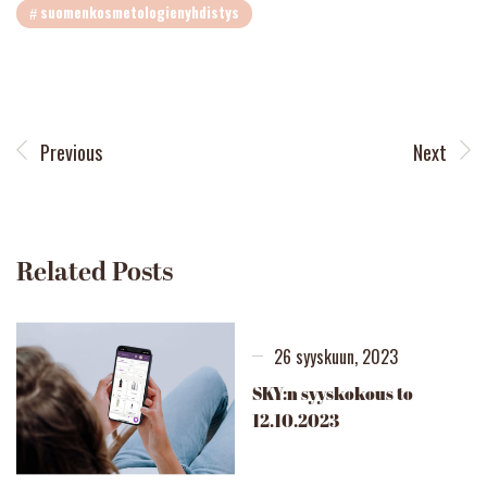
suomenkosmetologienyhdistys
Previous
Next
Related Posts
26 syyskuun, 2023
SKY:n syyskokous to
12.10.2023