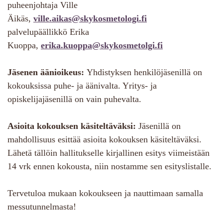
puheenjohtaja Ville
Äikäs,
ville.aikas@skykosmetologi.fi
palvelupäällikkö Erika
Kuoppa,
erika.kuoppa@skykosmetolgi.fi
Jäsenen äänioikeus:
Yhdistyksen henkilöjäsenillä on
kokouksissa puhe- ja äänivalta. Yritys- ja
opiskelijajäsenillä on vain puhevalta.
Asioita kokouksen käsiteltäväksi:
Jäsenillä on
mahdollisuus esittää asioita kokouksen käsiteltäväksi.
Lähetä tällöin hallitukselle kirjallinen esitys viimeistään
14 vrk ennen kokousta, niin nostamme sen esityslistalle.
Tervetuloa mukaan kokoukseen ja nauttimaan samalla
messutunnelmasta!