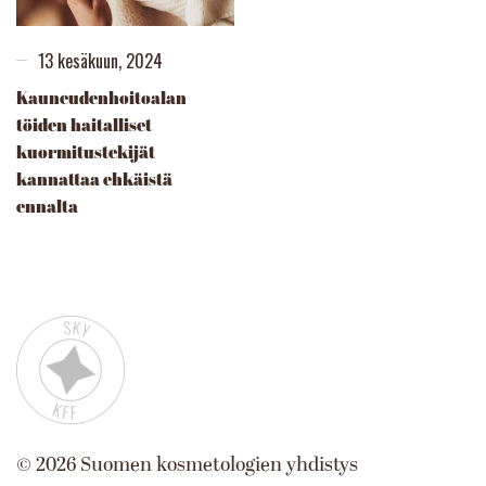
13 kesäkuun, 2024
Kauneudenhoitoalan
töiden haitalliset
kuormitustekijät
kannattaa ehkäistä
ennalta
©
2026
Suomen kosmetologien yhdistys