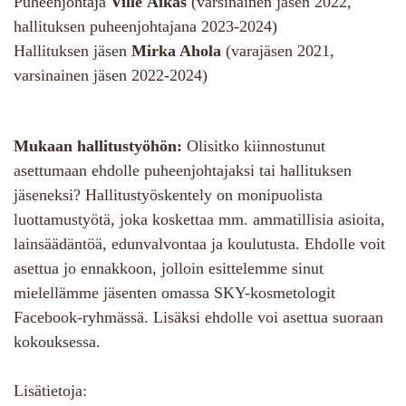
Puheenjohtaja
Ville Äikäs
(varsinainen jäsen 2022,
hallituksen puheenjohtajana 2023-2024)
Hallituksen jäsen
Mirka Ahola
(varajäsen 2021,
varsinainen jäsen 2022-2024)
Mukaan hallitustyöhön:
Olisitko kiinnostunut
asettumaan ehdolle puheenjohtajaksi tai hallituksen
jäseneksi? Hallitustyöskentely on monipuolista
luottamustyötä, joka koskettaa mm. ammatillisia asioita,
lainsäädäntöä, edunvalvontaa ja koulutusta. Ehdolle voit
asettua jo ennakkoon, jolloin esittelemme sinut
mielellämme jäsenten omassa SKY-kosmetologit
Facebook-ryhmässä. Lisäksi ehdolle voi asettua suoraan
kokouksessa.
Lisätietoja: