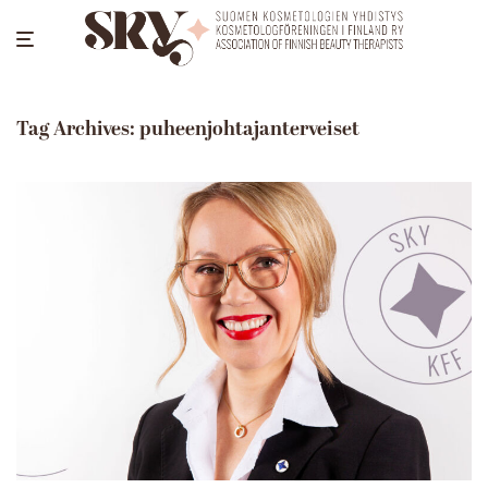
Tag Archives:
puheenjohtajanterveiset