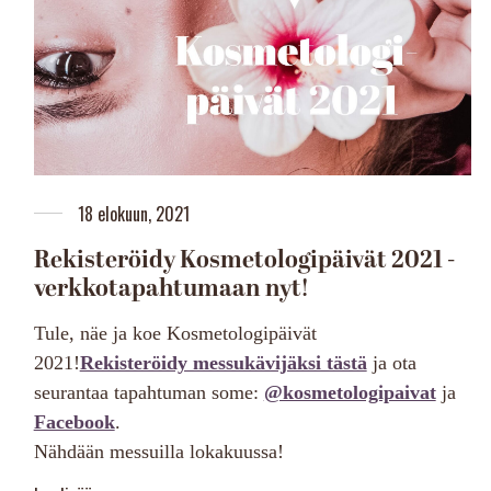
18 elokuun, 2021
Rekisteröidy Kosmetologipäivät 2021 -
verkkotapahtumaan nyt!
Tule, näe ja koe Kosmetologipäivät
2021!
Rekisteröidy messukävijäksi tästä
ja ota
seurantaa tapahtuman some:
@kosmetologipaivat
ja
Facebook
.
Nähdään messuilla lokakuussa!