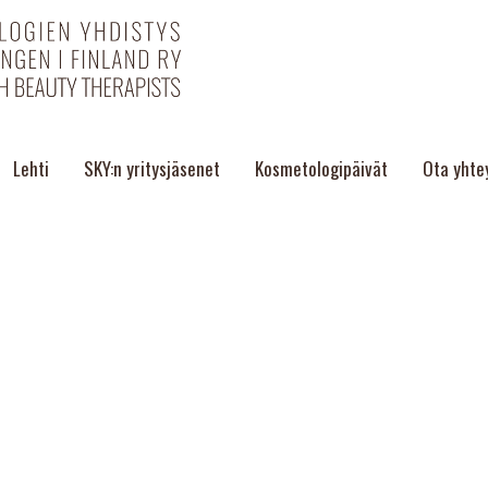
Lehti
SKY:n yritysjäsenet
Kosmetologipäivät
Ota yhte